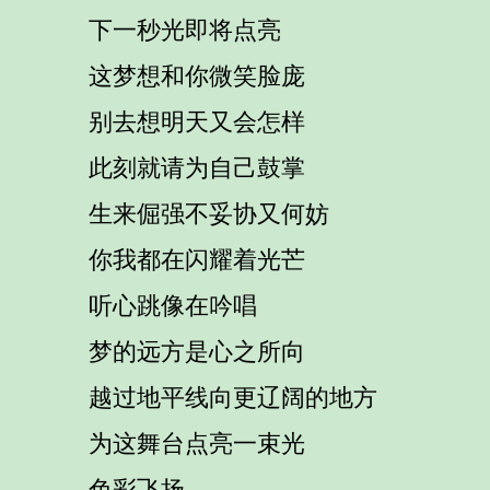
下一秒光即将点亮
这梦想和你微笑脸庞
别去想明天又会怎样
此刻就请为自己鼓掌
生来倔强不妥协又何妨
你我都在闪耀着光芒
听心跳像在吟唱
梦的远方是心之所向
越过地平线向更辽阔的地方
为这舞台点亮一束光
色彩飞扬