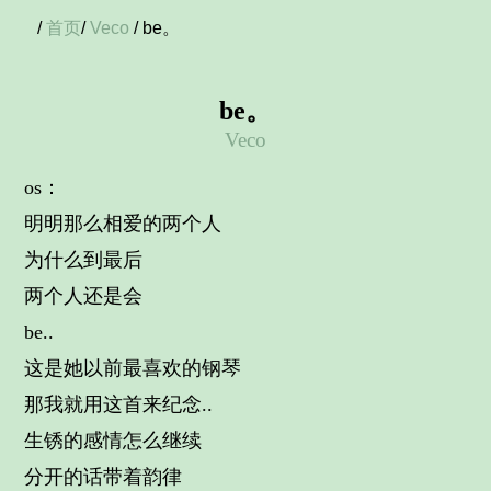
/
首页
/
Veco
/ be。
be。
Veco
os：
明明那么相爱的两个人
为什么到最后
两个人还是会
be..
这是她以前最喜欢的钢琴
那我就用这首来纪念..
生锈的感情怎么继续
分开的话带着韵律