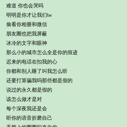
难道 你也会哭吗
明明是你才让我们be
偷看你相册和微信
朋友圈也把我屏蔽
冰冷的文字和眼神
那么小的城市怎么全是你的痕迹
迟来的电话在扣我的心
你都和别人睡了叫我怎么听
还要打算骗我吗那些都是假的
说过的永久都是假的
该怎么做才是对
每个深夜我还是会
听你的语音折磨自己