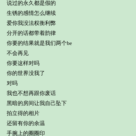
说过的永久都是假的
生锈的感情怎么继续
爱你我没法权衡利弊
分开的话都带着韵律
你要的结果就是我们两个be
不会再见
你要这样对吗
你的世界没我了
对吗
我也不想再跟你废话
黑暗的房间让我自己坠下
拍立得的相片
还留有你的余温
手腕上的圈圈印