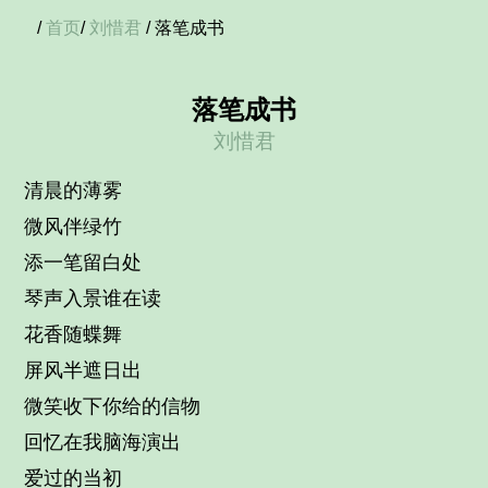
/
首页
/
刘惜君
/ 落笔成书
落笔成书
刘惜君
清晨的薄雾
微风伴绿竹
添一笔留白处
琴声入景谁在读
花香随蝶舞
屏风半遮日出
微笑收下你给的信物
回忆在我脑海演出
爱过的当初