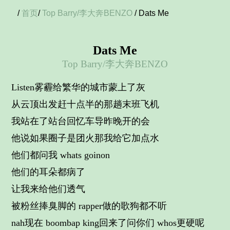
/
首页
/
Top Barry/李大奔BENZO
/ Dats Me
Dats Me
Top Barry/李大奔BENZO
Listen雾霾给繁华的城市蒙上了灰
从云顶出发赶十点半的那趟末班飞机
我站在了站台回忆车导昨晚开的会
他说如果圈子是团火那我给它加点水
他们都问我 whats goinon
他们的耳朵都病了
让我来给他们透气
被粉丝捧臭脚的 rapper做的歌狗都不听
nah现在 boombap king回来了问你们 whos更硬呢