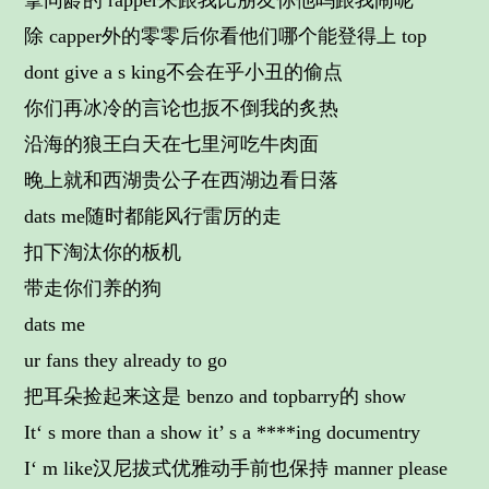
拿同龄的 rapper来跟我比朋友你他吗跟我闹呢
除 capper外的零零后你看他们哪个能登得上 top
dont give a s king不会在乎小丑的偷点
你们再冰冷的言论也扳不倒我的炙热
沿海的狼王白天在七里河吃牛肉面
晚上就和西湖贵公子在西湖边看日落
dats me随时都能风行雷厉的走
扣下淘汰你的板机
带走你们养的狗
dats me
ur fans they already to go
把耳朵捡起来这是 benzo and topbarry的 show
It‘ s more than a show it’ s a ****ing documentry
I‘ m like汉尼拔式优雅动手前也保持 manner please