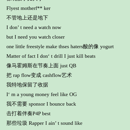
Flyest motherf** ker
不管地上还是地下
I don’ t need a watch now
but I need you watch closer
one little freestyle make thses haters酸的像 yogurt
Matter of fact I don‘ t drill I just kill beats
像马霍姆斯在节奏上面 just QB
把 rap flow变成 cashflow艺术
我特地保留了收据
I‘ m a young money feel like OG
我不需要 sponsor I bounce back
击打着伴奏P4P best
那些垃圾 Rapper I ain’ t sound like