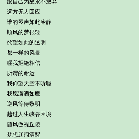
跟自己为敌永不放弃
远方无人回应
谁的琴声如此冷静
顺风的梦很轻
欲望如此的透明
都一样的风景
喔我拒绝相信
所谓的命运
我仰望天空不听喔
我愿潇洒如鹰
逆风等待黎明
越过人生峡谷困境
随风傲视丘陵
梦想辽阔清醒