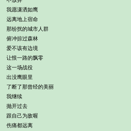
不放弃
我愿潇洒如鹰
远离地上宿命
那纷扰的城市人群
俯冲掠过森林
爱不该有边境
让恨一路的飘零
这一场战役
出没鹰眼里
了断了那曾经的美丽
我继续
抛开过去
跟自己为敌喔
伤痛都远离