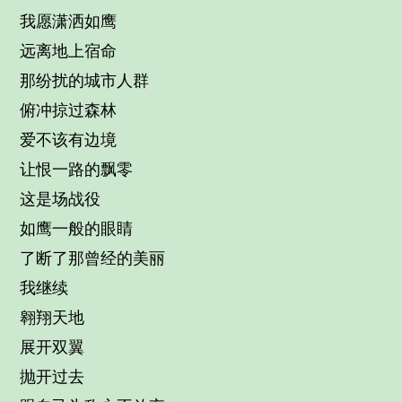
我愿潇洒如鹰
远离地上宿命
那纷扰的城市人群
俯冲掠过森林
爱不该有边境
让恨一路的飘零
这是场战役
如鹰一般的眼睛
了断了那曾经的美丽
我继续
翱翔天地
展开双翼
抛开过去