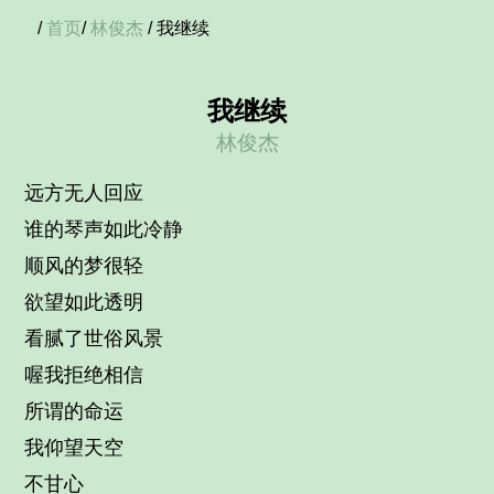
/
首页
/
林俊杰
/ 我继续
我继续
林俊杰
远方无人回应
谁的琴声如此冷静
顺风的梦很轻
欲望如此透明
看腻了世俗风景
喔我拒绝相信
所谓的命运
我仰望天空
不甘心