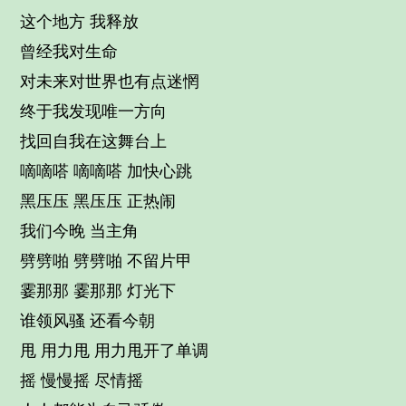
这个地方 我释放
曾经我对生命
对未来对世界也有点迷惘
终于我发现唯一方向
找回自我在这舞台上
嘀嘀嗒 嘀嘀嗒 加快心跳
黑压压 黑压压 正热闹
我们今晚 当主角
劈劈啪 劈劈啪 不留片甲
霎那那 霎那那 灯光下
谁领风骚 还看今朝
甩 用力甩 用力甩开了单调
摇 慢慢摇 尽情摇