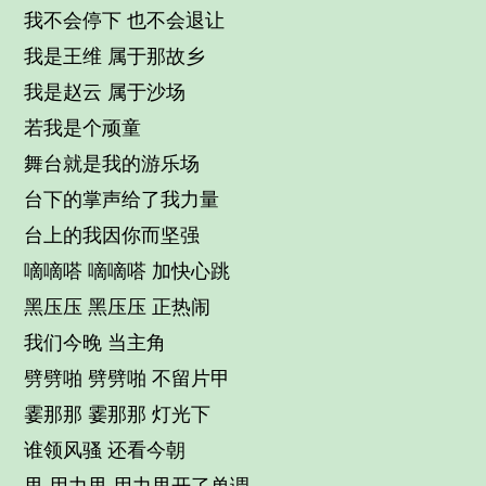
我不会停下 也不会退让
我是王维 属于那故乡
我是赵云 属于沙场
若我是个顽童
舞台就是我的游乐场
台下的掌声给了我力量
台上的我因你而坚强
嘀嘀嗒 嘀嘀嗒 加快心跳
黑压压 黑压压 正热闹
我们今晚 当主角
劈劈啪 劈劈啪 不留片甲
霎那那 霎那那 灯光下
谁领风骚 还看今朝