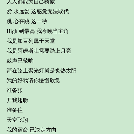
人人都能为自己骄傲
爱 永远爱 这感觉无法取代
跳 心在跳 这一秒
High 到最高 我今晚当主角
我是加百列属于天堂
我是阿姆斯壮需要踏上月亮
鼓声已敲响
箭在弦上聚光灯就是炙热太阳
我的好戏请你慢慢欣赏
准备张
开我翅膀
准备往
天空飞翔
我的宿命 已决定方向