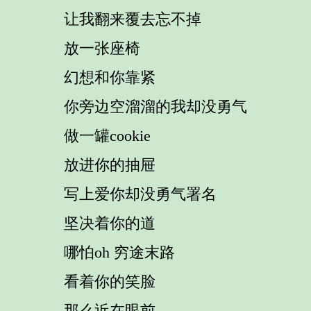
让我翻来覆去忘不掉
放一张座椅
幻想和你靠紧
你旁边空溜溜的我却没勇气
做一罐cookie
放进你的抽屉
写上爱你却没勇气署名
坚决着你的道
哪怕oh 穷途末路
看着你的笑脸
那么近在眼前