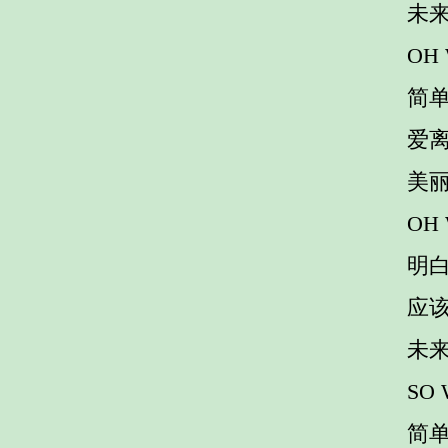
未
OH
简
爱
美
OH
明
应
未
SO
简