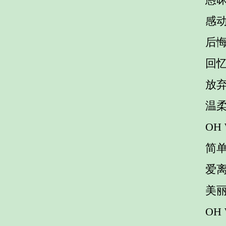
感
后悔
回
放
温柔
OH
简
爱
美
OH