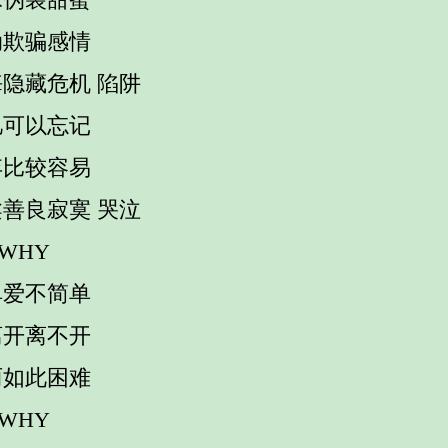
动欺骗感情
隐藏危机 陷阱
忆可以忘记
弃比较容易
善良寂寞 哭泣
 WHY
单爱不简单
离开离不开
丽如此困难
 WHY