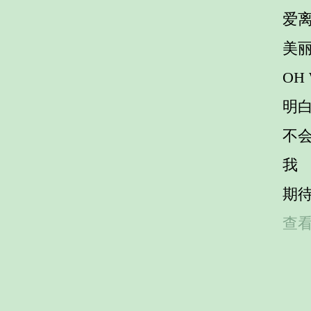
爱
美
OH
明
不
我
期
查