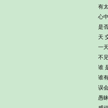
有
心
是
天 
一
不
谁 
谁
误
愚
感动