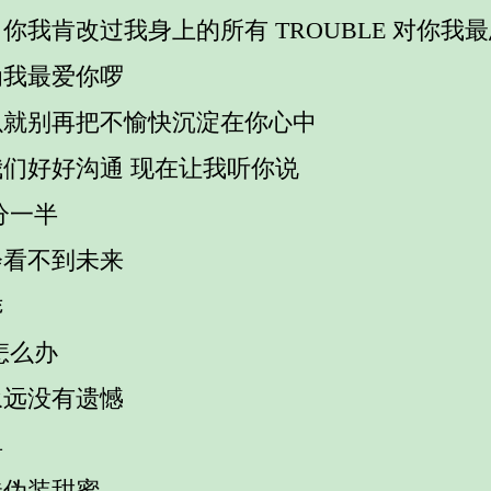
你我肯改过我身上的所有 TROUBLE 对你我
为我最爱你啰
以就别再把不愉快沉淀在你心中
我们好好沟通 现在让我听你说
分一半
会看不到未来
乖
怎么办
永远没有遗憾
单
昧伪装甜蜜