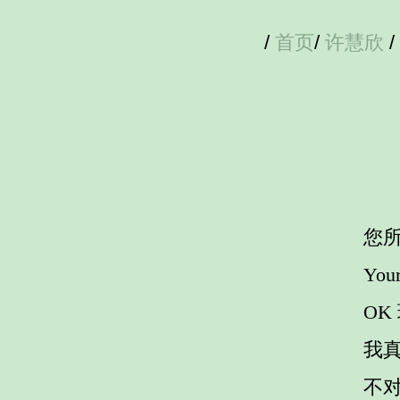
/
首页
/
许慧欣
/
您
Your
OK
我
不