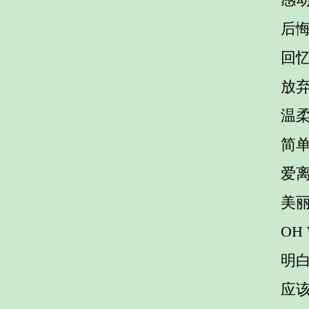
后悔
回
放
温柔
简
爱
美
OH
明
应