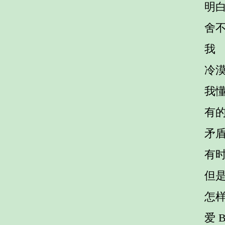
明
舍
我
冷
我
有
矛
有
但
怎
爱 