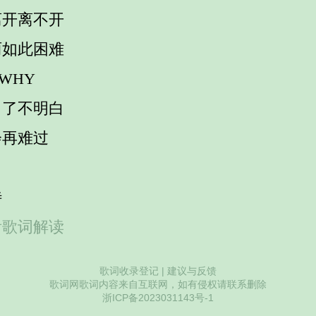
离开离不开
丽如此困难
 WHY
白了不明白
会再难过
待
看歌词解读
歌词收录登记
|
建议与反馈
歌词网歌词内容来自互联网，如有侵权请联系删除
浙ICP备2023031143号-1