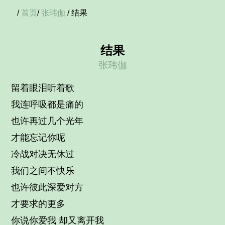
/
首页
/
张玮伽
/ 结果
结果
张玮伽
留着眼泪听着歌
我连呼吸都是痛的
也许再过几个光年
才能忘记你呢
冷战对决无休过
我们之间不快乐
也许彼此深爱对方
才要求的更多
你说你爱我 却又离开我