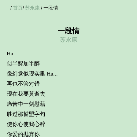
/
首页
/
苏永康
/ 一段情
一段情
苏永康
Ha
似半醒加半醉
像幻觉似现实里 Ha...
再也不管对错
现在我要莫逝去
痛苦中一刻慰藉
胜过那誓盟字句
使你心使我心醉
你爱的抛弃你