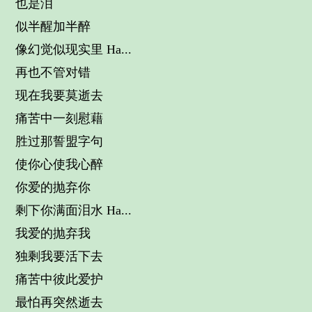
也是泪
似半醒加半醉
像幻觉似现实里 Ha...
再也不管对错
现在我要莫逝去
痛苦中一刻慰藉
胜过那誓盟字句
使你心使我心醉
你爱的抛弃你
剩下你满面泪水 Ha...
我爱的抛弃我
独剩我要活下去
痛苦中彼此爱护
最怕再突然逝去