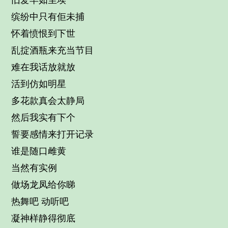
旧爱早如尘埃
缤纷中只有佢未捕
怀着愤恨到下世
乱掟酒瓶来充当节目
难在我话放就放
活到仿如明星
多花款真会太静局
然后我实有下个
誓要感情来打开记录
谁是随口雌黄
当然有实例
做场龙凤给你睇
热舞吧 动听吧
凝神样静得彻底