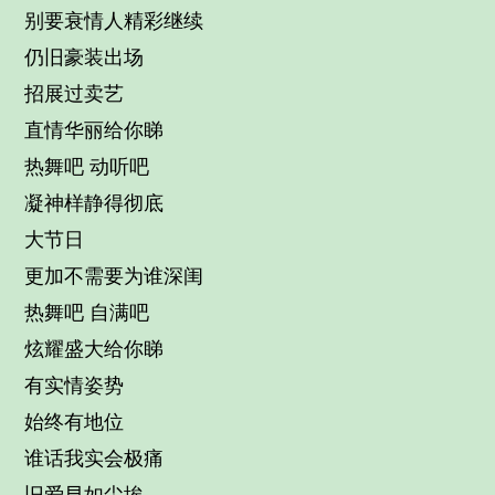
别要衰情人精彩继续
仍旧豪装出场
招展过卖艺
直情华丽给你睇
热舞吧 动听吧
凝神样静得彻底
大节日
更加不需要为谁深闺
热舞吧 自满吧
炫耀盛大给你睇
有实情姿势
始终有地位
谁话我实会极痛