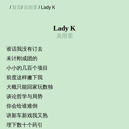
/
首页
/
吴雨霏
/ Lady K
Lady K
吴雨霏
谁话我没有订去
未计刚成团的
小小的几百个项目
前度这样撇下我
大概只能回家玩数独
谈论哲学与局势
你会给谁难倒
讲新车新戏我又熟
埋下数十个药引