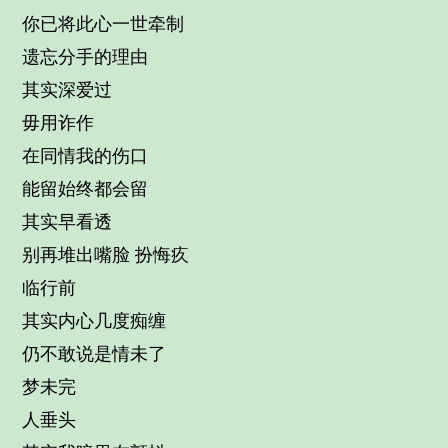
你已将此心一世牵制
遗忘分手的理由
其实深爱过
毋用诈作
在同情我的伤口
能留始终都会留
其实早看透
别再堆出嘴脸 扮悔疚
临行前
其实内心几度痴缠
仍不敢说是情未了
梦未完
人垂头