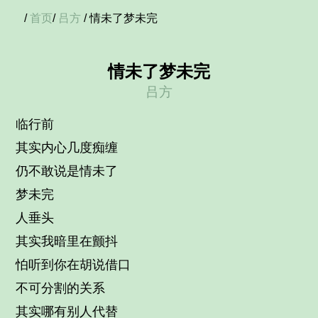
/
首页
/
吕方
/ 情未了梦未完
情未了梦未完
吕方
临行前
其实内心几度痴缠
仍不敢说是情未了
梦未完
人垂头
其实我暗里在颤抖
怕听到你在胡说借口
不可分割的关系
其实哪有别人代替