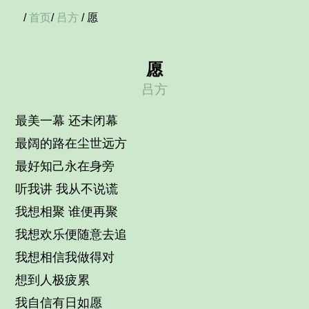
/
首页
/
吕方
/ 愿
愿
吕方
最美一幕 还未闭幕
最阔的路在尘世远方
最好知己永在身旁
听我讲 我从不说谎
我想相聚 谁便再聚
我想欢乐便随意去追
我想相信我做得对
想到人极疲累
我自信有日如愿