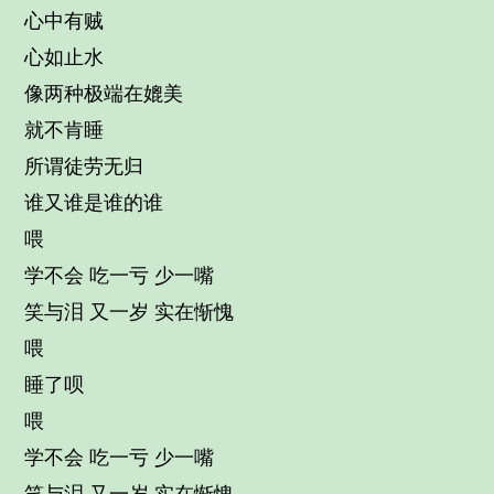
心中有贼
心如止水
像两种极端在媲美
就不肯睡
所谓徒劳无归
谁又谁是谁的谁
喂
学不会 吃一亏 少一嘴
笑与泪 又一岁 实在惭愧
喂
睡了呗
喂
学不会 吃一亏 少一嘴