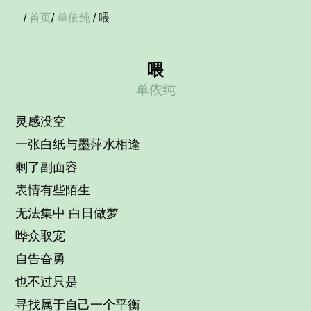
/
首页
/
单依纯
/ 喂
喂
单依纯
灵感没空
一张白纸与墨萍水相逢
剩了副面容
表情有些陌生
无法集中 白日做梦
哗众取宠
自告奋勇
也不过只是
寻找属于自己一个平衡