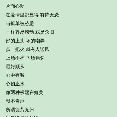
片面心动
在爱情里都显得 有恃无恐
当孤单被怂恿
一样容易感动 或是念旧
好的上头 坏的嘲弄
点一把火 就有人送风
上场不朽 下场匆匆
最好顺从
心中有贼
心如止水
像两种极端在媲美
就不肯睡
所谓徒劳无归