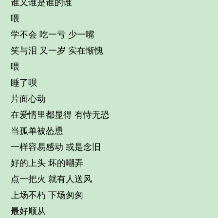
谁又谁是谁的谁
喂
学不会 吃一亏 少一嘴
笑与泪 又一岁 实在惭愧
喂
睡了呗
片面心动
在爱情里都显得 有恃无恐
当孤单被怂恿
一样容易感动 或是念旧
好的上头 坏的嘲弄
点一把火 就有人送风
上场不朽 下场匆匆
最好顺从