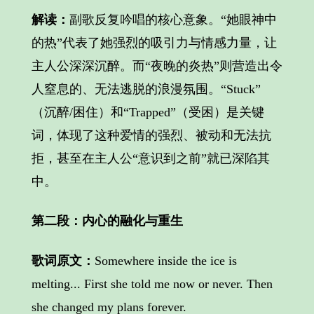
解读：
副歌反复吟唱的核心意象。“她眼神中
的热”代表了她强烈的吸引力与情感力量，让
主人公深深沉醉。而“夜晚的炎热”则营造出令
人窒息的、无法逃脱的浪漫氛围。“Stuck”
（沉醉/困住）和“Trapped”（受困）是关键
词，体现了这种爱情的强烈、被动和无法抗
拒，甚至在主人公“意识到之前”就已深陷其
中。
第二段：内心的融化与重生
歌词原文：
Somewhere inside the ice is
melting... First she told me now or never. Then
she changed my plans forever.