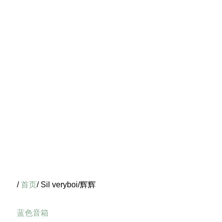
/
首页
/ Sil veryboi/辉辉
蓝色音箱