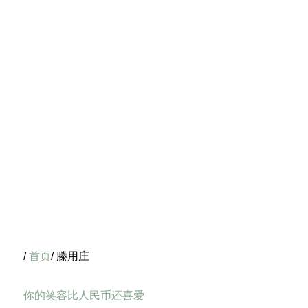
/
首页
/ 滕用庄
你的笑容比人民币还喜爱