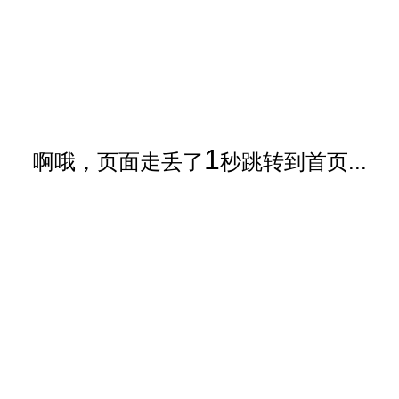
1
啊哦，页面走丢了
秒跳转到首页...