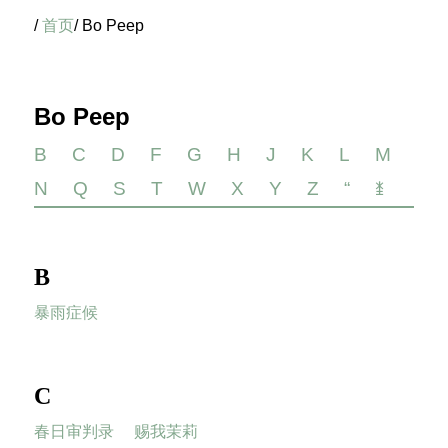
/
首页
/ Bo Peep
Bo Peep
B
C
D
F
G
H
J
K
L
M
N
Q
S
T
W
X
Y
Z
“
ꁧ
B
暴雨症候
C
春日审判录
赐我茉莉