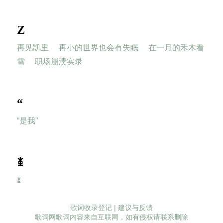
Z
再见凯里
再小的世界也会有失眠
在一月的禾木看
雪
职场崩溃实录
“
“是我”
ꁧ
ꁧ
歌词收录登记
|
建议与反馈
歌词网歌词内容来自互联网，如有侵权请联系删除