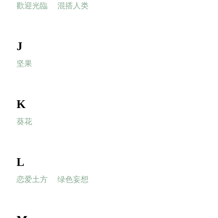
歡迎光臨
混搭人类
J
坚果
K
葵花
L
恋爱土方
绿色妄想