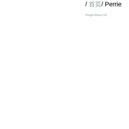
/
首页
/ Perrie
Forget About Us