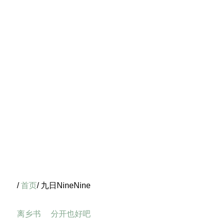
/
首页
/ 九日NineNine
离乡书
分开也好吧