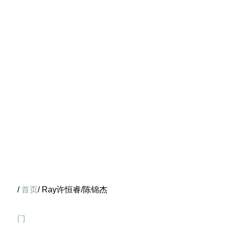
/
首页
/ Ray许恒睿/陈锦杰
门