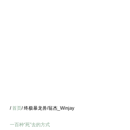
/
首页
/ 终极暴龙兽/翁杰_Winjay
一百种“死”去的方式