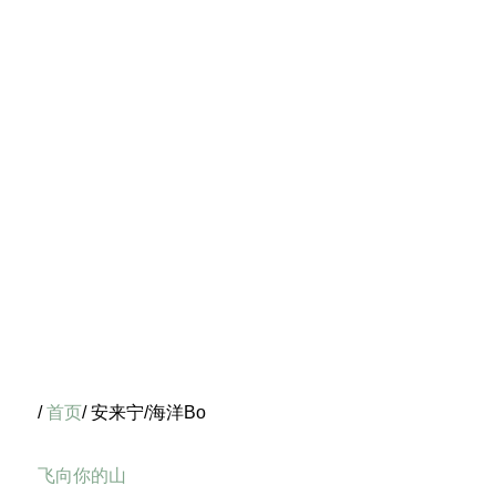
/
首页
/ 安来宁/海洋Bo
飞向你的山