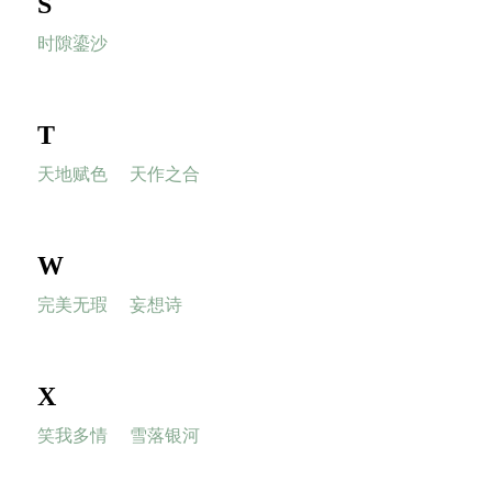
S
时隙鎏沙
T
天地赋色
天作之合
W
完美无瑕
妄想诗
X
笑我多情
雪落银河