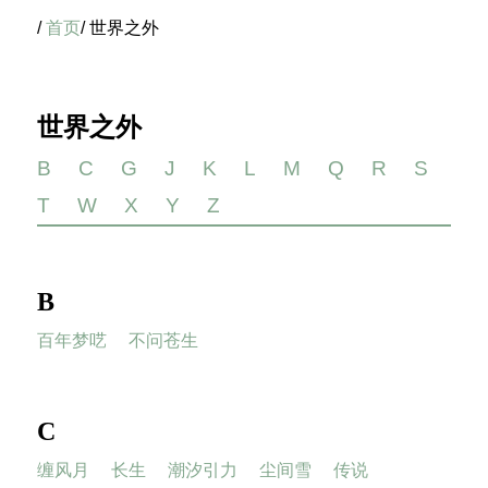
/
首页
/ 世界之外
世界之外
B
C
G
J
K
L
M
Q
R
S
T
W
X
Y
Z
B
百年梦呓
不问苍生
C
缠风月
长生
潮汐引力
尘间雪
传说