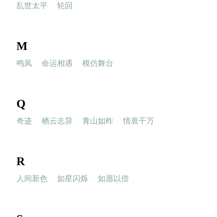
乱世太平
轮回
M
鸣凤
命运相遇
模仿舞台
Q
奇迹
栖云志异
青山如昨
情衷千万
R
人间新色
如星闪烁
如愿以偿