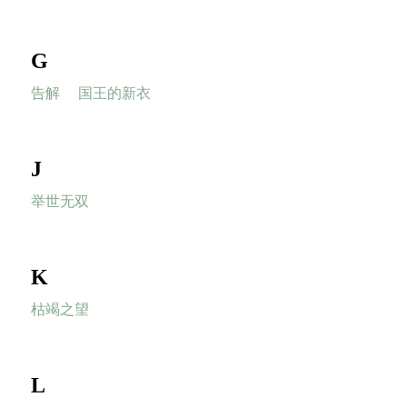
G
告解
国王的新衣
J
举世无双
K
枯竭之望
L