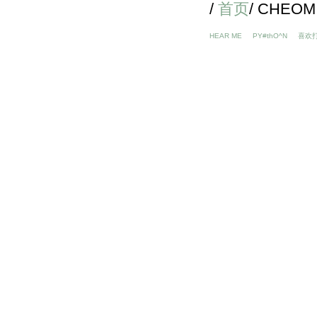
/
首页
/ CHEOM
HEAR ME
PY#thO^N
喜欢