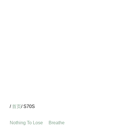
/
首页
/ S70S
Nothing To Lose
Breathe