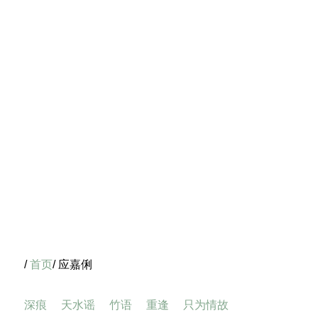
/
首页
/ 应嘉俐
深痕
天水谣
竹语
重逢
只为情故