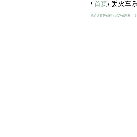
/
首页
/ 丢火车
我们终将告别在无尽漫长黑夜