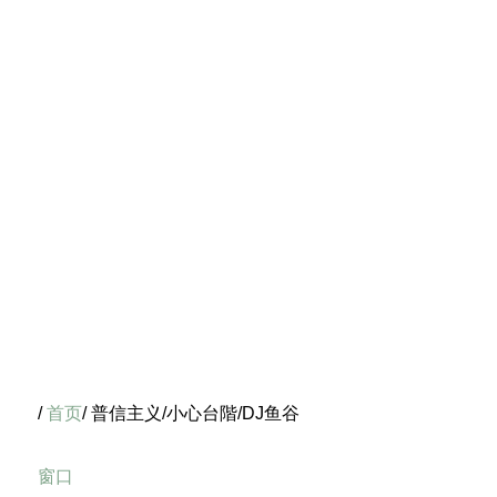
/
首页
/ 普信主义/小心台階/DJ鱼谷
窗口