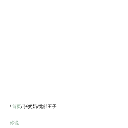
/
首页
/ 张奶奶/忧郁王子
你说