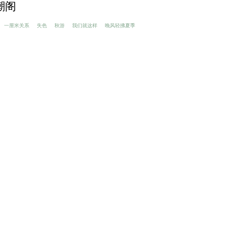
潮阁
一厘米关系
失色
秋游
我们就这样
晚风轻拂夏季