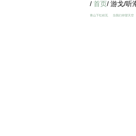
/
首页
/ 游戈/听
青山下红砖瓦
当我们仰望天空