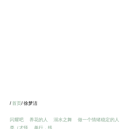
/
首页
/ 徐梦洁
闪耀吧
养花的人
溺水之舞
做一个情绪稳定的人
类（才怪
单行，线