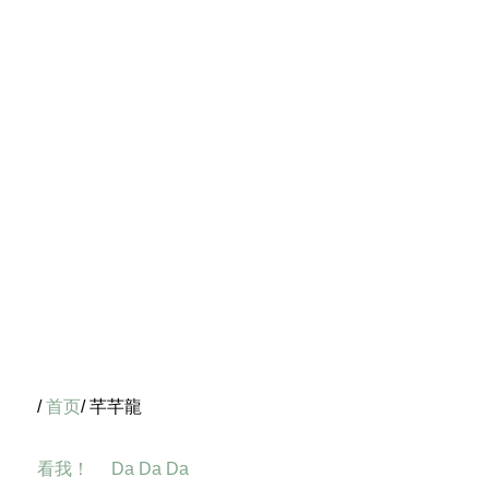
/
首页
/ 芊芊龍
看我！
Da Da Da