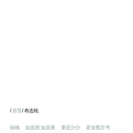
/
首页
/ 布志纶
贴哋
如是因 如是果
要迟少少
霍金预言书