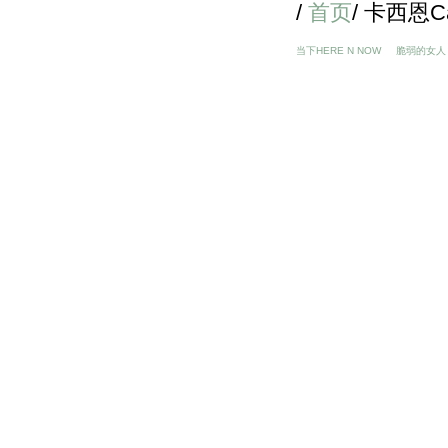
/
首页
/ 卡西恩Ca
当下HERE N NOW
脆弱的女人