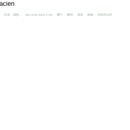
cien
25岁，我想...
plz come back 2 me
晒干
擦拭
清洗
收纳
2WORLDS