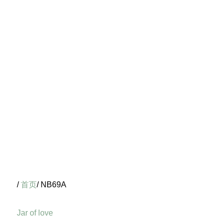
/
首页
/ NB69A
Jar of love