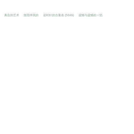
离合的艺术
致陪伴我的
逆时针的古董表 (5046)
遗憾与遗憾的一切