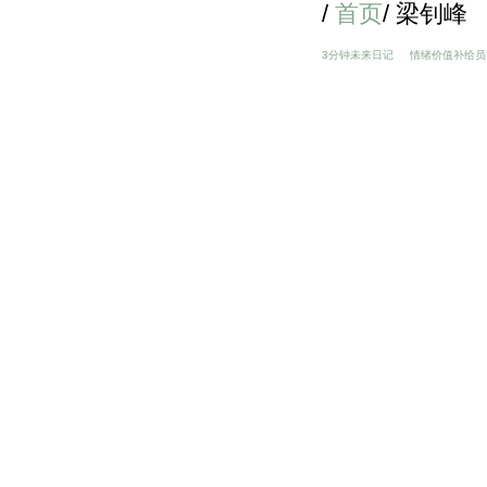
/
首页
/ 梁钊峰
3分钟未来日记
情绪价值补给员