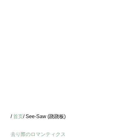
/
首页
/ See-Saw (跷跷板)
去り際のロマンティクス