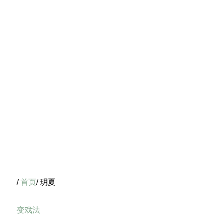
/
首页
/ 玥夏
变戏法