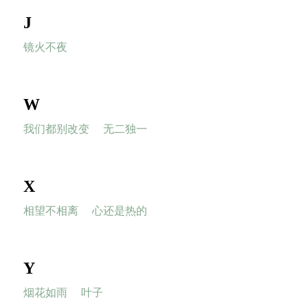
J
镜火不夜
W
我们都别改变
无二独一
X
相望不相离
心还是热的
Y
烟花如雨
叶子