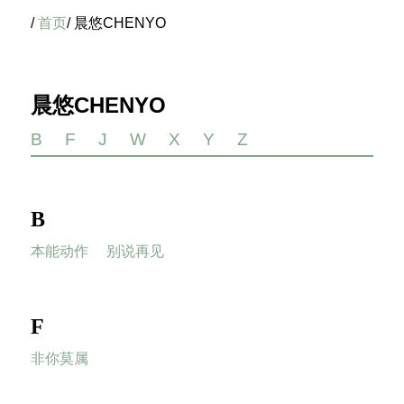
/
首页
/ 晨悠CHENYO
晨悠CHENYO
B
F
J
W
X
Y
Z
B
本能动作
别说再见
F
非你莫属