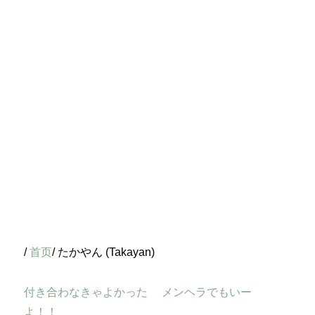
/
首页
/ たかやん (Takayan)
付き合わなきゃよかった
メンヘラでもいー
よ！！