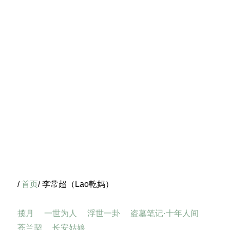
/
首页
/ 李常超（Lao乾妈）
揽月
一世为人
浮世一卦
盗墓笔记·十年人间
苍兰契
长安姑娘